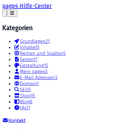
page4 Hilfe-Center
Kategorien
Grundlagen
21
Inhalte
51
Reihen und Spalten
5
Seiten
17
Gestaltung
15
Mein page4
5
E-Mail Adressen
3
Domain
1
SEO
5
Shop
15
Blog
8
FAQ
1
Kontakt