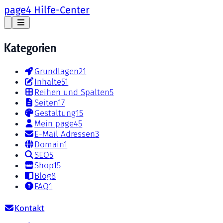
page4 Hilfe-Center
Kategorien
Grundlagen
21
Inhalte
51
Reihen und Spalten
5
Seiten
17
Gestaltung
15
Mein page4
5
E-Mail Adressen
3
Domain
1
SEO
5
Shop
15
Blog
8
FAQ
1
Kontakt