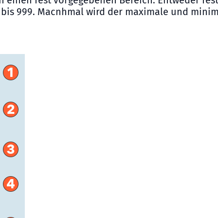
 einen fest vorgegebenen Bereich. Entweder festg
ge bis 999. Macnhmal wird der maximale und mini