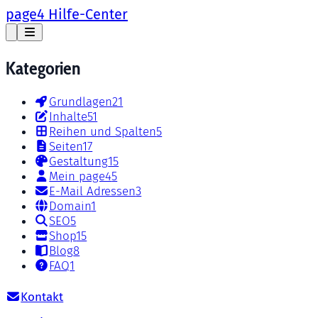
page4 Hilfe-Center
Kategorien
Grundlagen
21
Inhalte
51
Reihen und Spalten
5
Seiten
17
Gestaltung
15
Mein page4
5
E-Mail Adressen
3
Domain
1
SEO
5
Shop
15
Blog
8
FAQ
1
Kontakt