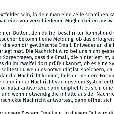
xtfelder sein, in dem man eine Zeile schreiben ka
an eine von verschiedenen Möglichkeiten auswäh
 einen Button, den du frei beschriften kannst und 
esucher bekommt eine Meldung, ob das erfolgreic
n die von dir gewünschte Email. Entweder an die 
erlegt hast. Die Nachricht wird bei uns nicht ge
r Sorge tragen, dass die Email, die hinterlegt ist
s du im Zweifel dort prüfen kannst, ob es eine S
olltest du wenn es notwendig ist, speichern, da 
lar die Nachricht kommt, falls du mehrere Form
 dann in der Nachricht von unserem System entha
ormular antworten, dann empfiehlt es sich, eine 
 und wenn notwendig die Inhalte aus der Nachric
erschickte Nachricht antwortest, dann öffnet sic
 unsere System-Email ein. In diesem Fall wird di