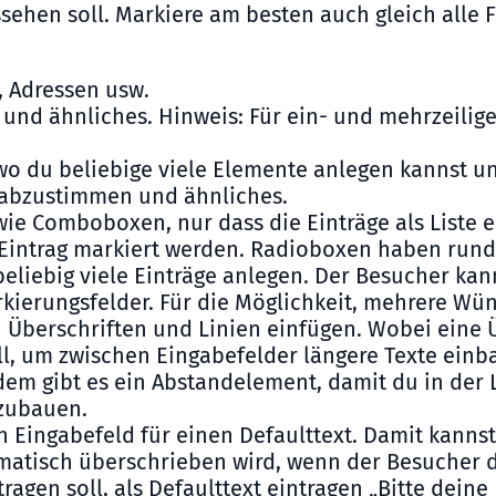
ehen soll. Markiere am besten auch gleich alle Fel
, Adressen usw.
und ähnliches. Hinweis: Für ein- und mehrzeilige
du beliebige viele Elemente anlegen kannst un
s abzustimmen und ähnliches.
e Comboboxen, nur dass die Einträge als Liste er
 Eintrag markiert werden. Radioboxen haben rund
eliebig viele Einträge anlegen. Der Besucher kan
kierungsfelder. Für die Möglichkeit, mehrere Wü
Überschriften und Linien einfügen. Wobei eine Ü
ll, um zwischen Eingabefelder längere Texte einb
dem gibt es ein Abstandelement, damit du in der
nzubauen.
in Eingabefeld für einen Defaulttext. Damit kanns
matisch überschrieben wird, wenn der Besucher da
agen soll, als Defaulttext eintragen „Bitte deine 