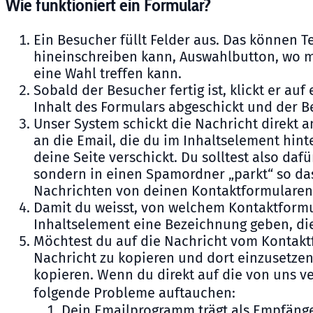
Wie funktioniert ein Formular?
Ein Besucher füllt Felder aus. Das können Te
hineinschreiben kann, Auswahlbutton, wo m
eine Wahl treffen kann.
Sobald der Besucher fertig ist, klickt er auf
Inhalt des Formulars abgeschickt und der B
Unser System schickt die Nachricht direkt a
an die Email, die du im Inhaltselement hint
deine Seite verschickt. Du solltest also dafü
sondern in einen Spamordner „parkt“ so das
Nachrichten von deinen Kontaktformularen s
Damit du weisst, von welchem Kontaktformu
Inhaltselement eine Bezeichnung geben, die
Möchtest du auf die Nachricht vom Kontaktf
Nachricht zu kopieren und dort einzusetzen
kopieren. Wenn du direkt auf die von uns v
folgende Probleme auftauchen:
Dein Emailprogramm trägt als Empfänger