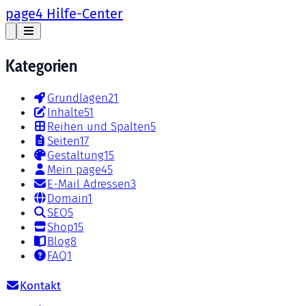
page4 Hilfe-Center
Kategorien
Grundlagen
21
Inhalte
51
Reihen und Spalten
5
Seiten
17
Gestaltung
15
Mein page4
5
E-Mail Adressen
3
Domain
1
SEO
5
Shop
15
Blog
8
FAQ
1
Kontakt