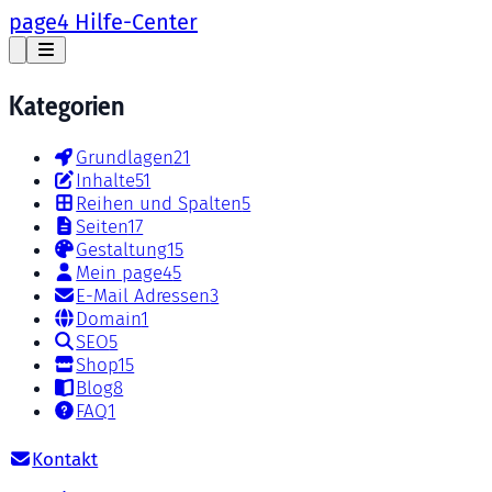
page4 Hilfe-Center
Kategorien
Grundlagen
21
Inhalte
51
Reihen und Spalten
5
Seiten
17
Gestaltung
15
Mein page4
5
E-Mail Adressen
3
Domain
1
SEO
5
Shop
15
Blog
8
FAQ
1
Kontakt