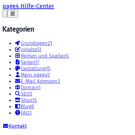
page4 Hilfe-Center
Kategorien
Grundlagen
21
Inhalte
51
Reihen und Spalten
5
Seiten
17
Gestaltung
15
Mein page4
5
E-Mail Adressen
3
Domain
1
SEO
5
Shop
15
Blog
8
FAQ
1
Kontakt