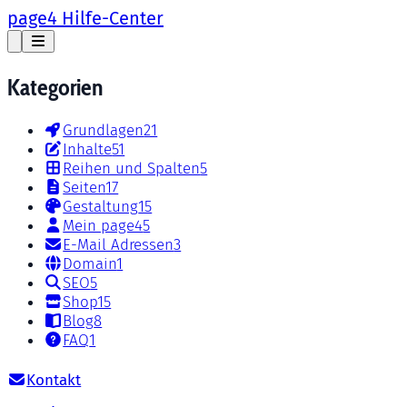
page4 Hilfe-Center
Kategorien
Grundlagen
21
Inhalte
51
Reihen und Spalten
5
Seiten
17
Gestaltung
15
Mein page4
5
E-Mail Adressen
3
Domain
1
SEO
5
Shop
15
Blog
8
FAQ
1
Kontakt