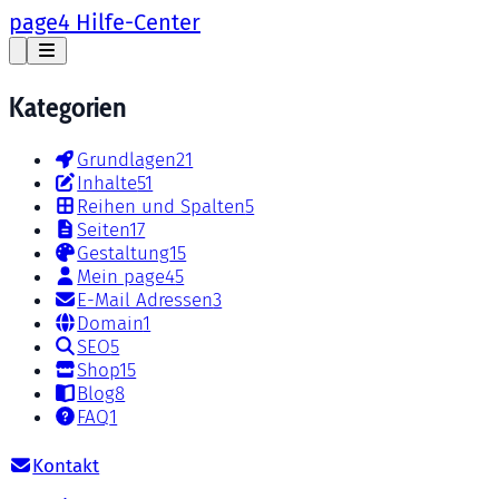
page4 Hilfe-Center
Kategorien
Grundlagen
21
Inhalte
51
Reihen und Spalten
5
Seiten
17
Gestaltung
15
Mein page4
5
E-Mail Adressen
3
Domain
1
SEO
5
Shop
15
Blog
8
FAQ
1
Kontakt