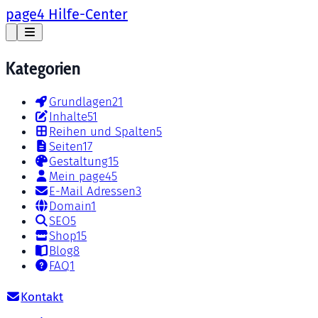
page4 Hilfe-Center
Kategorien
Grundlagen
21
Inhalte
51
Reihen und Spalten
5
Seiten
17
Gestaltung
15
Mein page4
5
E-Mail Adressen
3
Domain
1
SEO
5
Shop
15
Blog
8
FAQ
1
Kontakt