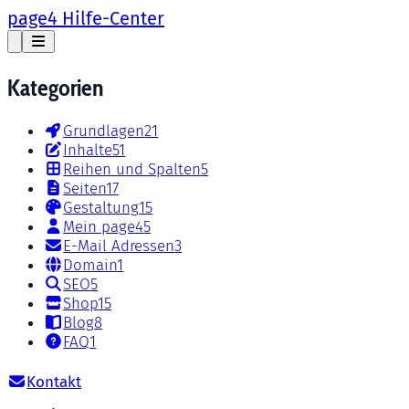
page4 Hilfe-Center
Kategorien
Grundlagen
21
Inhalte
51
Reihen und Spalten
5
Seiten
17
Gestaltung
15
Mein page4
5
E-Mail Adressen
3
Domain
1
SEO
5
Shop
15
Blog
8
FAQ
1
Kontakt