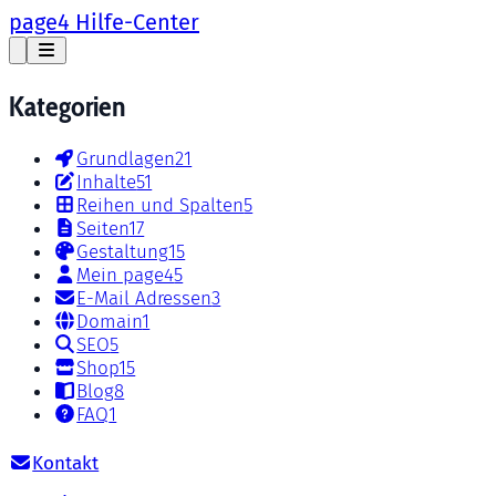
page4 Hilfe-Center
Kategorien
Grundlagen
21
Inhalte
51
Reihen und Spalten
5
Seiten
17
Gestaltung
15
Mein page4
5
E-Mail Adressen
3
Domain
1
SEO
5
Shop
15
Blog
8
FAQ
1
Kontakt