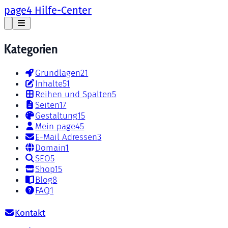
page4 Hilfe-Center
Kategorien
Grundlagen
21
Inhalte
51
Reihen und Spalten
5
Seiten
17
Gestaltung
15
Mein page4
5
E-Mail Adressen
3
Domain
1
SEO
5
Shop
15
Blog
8
FAQ
1
Kontakt