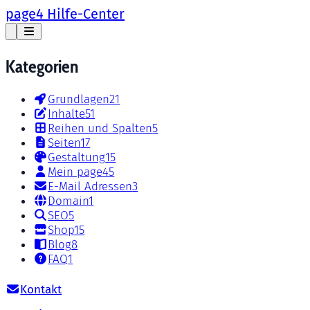
page4 Hilfe-Center
Kategorien
Grundlagen
21
Inhalte
51
Reihen und Spalten
5
Seiten
17
Gestaltung
15
Mein page4
5
E-Mail Adressen
3
Domain
1
SEO
5
Shop
15
Blog
8
FAQ
1
Kontakt