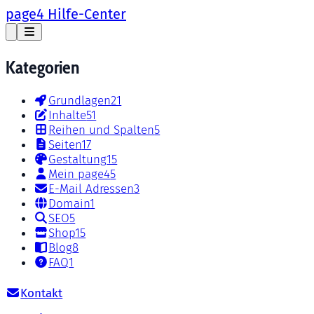
page4 Hilfe-Center
Kategorien
Grundlagen
21
Inhalte
51
Reihen und Spalten
5
Seiten
17
Gestaltung
15
Mein page4
5
E-Mail Adressen
3
Domain
1
SEO
5
Shop
15
Blog
8
FAQ
1
Kontakt