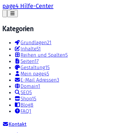
page4 Hilfe-Center
Kategorien
Grundlagen
21
Inhalte
51
Reihen und Spalten
5
Seiten
17
Gestaltung
15
Mein page4
5
E-Mail Adressen
3
Domain
1
SEO
5
Shop
15
Blog
8
FAQ
1
Kontakt