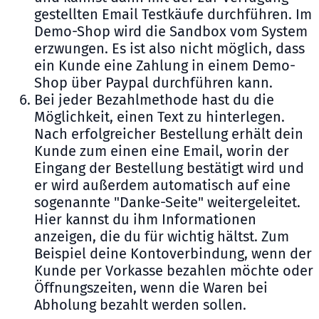
gestellten Email Testkäufe durchführen. Im
Demo-Shop wird die Sandbox vom System
erzwungen. Es ist also nicht möglich, dass
ein Kunde eine Zahlung in einem Demo-
Shop über Paypal durchführen kann.
Bei jeder Bezahlmethode hast du die
Möglichkeit, einen Text zu hinterlegen.
Nach erfolgreicher Bestellung erhält dein
Kunde zum einen eine Email, worin der
Eingang der Bestellung bestätigt wird und
er wird außerdem automatisch auf eine
sogenannte "Danke-Seite" weitergeleitet.
Hier kannst du ihm Informationen
anzeigen, die du für wichtig hältst. Zum
Beispiel deine Kontoverbindung, wenn der
Kunde per Vorkasse bezahlen möchte oder
Öffnungszeiten, wenn die Waren bei
Abholung bezahlt werden sollen.