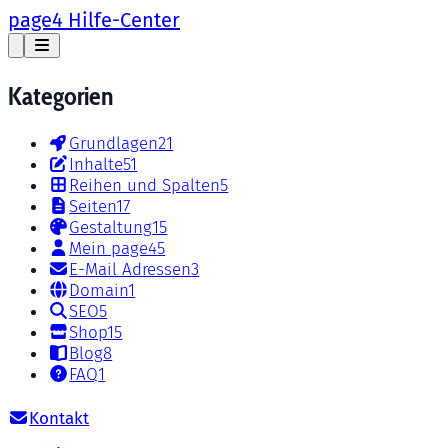
page4 Hilfe-Center
Kategorien
Grundlagen
21
Inhalte
51
Reihen und Spalten
5
Seiten
17
Gestaltung
15
Mein page4
5
E-Mail Adressen
3
Domain
1
SEO
5
Shop
15
Blog
8
FAQ
1
Kontakt