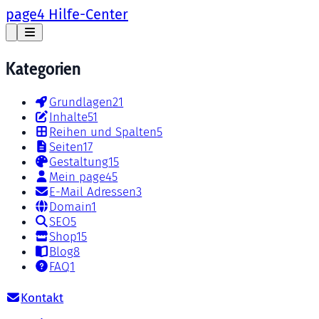
page4 Hilfe-Center
Kategorien
Grundlagen
21
Inhalte
51
Reihen und Spalten
5
Seiten
17
Gestaltung
15
Mein page4
5
E-Mail Adressen
3
Domain
1
SEO
5
Shop
15
Blog
8
FAQ
1
Kontakt